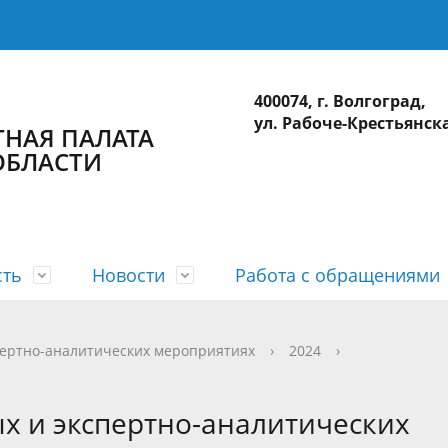
400074, г. Волгоград,
ул. Рабоче-Крестьянска
НАЯ ПАЛАТА
ОБЛАСТИ
сть
Новости
Работа с обращениями
а
 планы
лерея
приема
действие коррупции
Коллегия
Годовые отчеты
Видеогалерея
Интернет-приемная
Сведения о доходах
пертно-аналитических мероприятиях
›
2024
›
ционные системы
Использование бюджетных ср
х и экспертно-аналитических