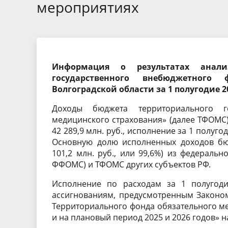
Экспертные заключения
Тезисы 
мероприятиях
Порядок обжалования
Бухгалте
отчетнос
Информация о результатах анали
государственного внебюджетного 
Волгоградской области за 1 полугодие 2
Доходы бюджета территориального го
медицинского страхования» (далее ТФОМС) 
42 289,9 млн. руб., исполнение за 1 полугод
Основную долю исполненных доходов бю
101,2 млн. руб., или 99,6%) из федераль
ФФОМС) и ТФОМС других субъектов РФ.
Исполнение по расходам за 1 полугодие
ассигнованиям, предусмотренным Законом
Территориального фонда обязательного ме
и на плановый период 2025 и 2026 годов» на 