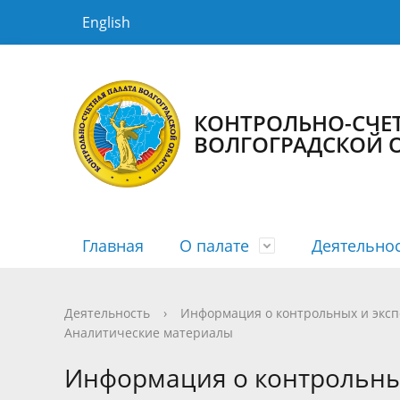
English
КОНТРОЛЬНО-СЧЕТ
ВОЛГОГРАДСКОЙ 
Главная
О палате
Деятельно
История КСП
Планы
Новости
Порядок рассмотрения
Государственная гражданская служба
Структур
Сводные
Медиага
График 
Противо
Деятельность
›
Информация о контрольных и экс
Аналитические материалы
Информация о заключенных
Информа
Информация о контрольны
соглашениях