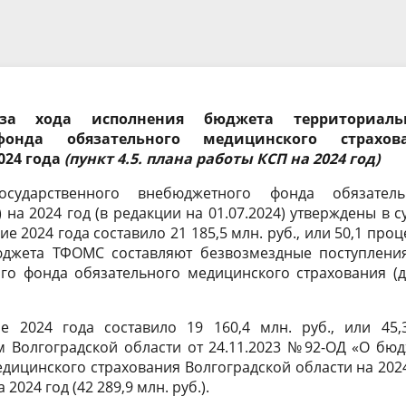
докладов и выступлений
Стандарты, методики и
методические рекомендации
рская (финансовая)
Результаты проверок в КСП
ть
Совет контрольно-счетных ор
за хода исполнения бюджета территориаль
фонда обязательного медицинского страхов
Волгоградской области
024 года
(пункт 4.5. плана работы КСП на 2024 год)
сударственного внебюджетного фонда обязатель
на 2024 год (в редакции на 01.07.2024) утверждены в 
ие 2024 года составило 21 185,5 млн. руб., или 50,1 проц
джета ТФОМС составляют безвозмездные поступления
ного фонда обязательного медицинского страхования (
 2024 года составило 19 160,4 млн. руб., или 45,
 Волгоградской области от 24.11.2023 №92-ОД «О бюд
дицинского страхования Волгоградской области на 202
2024 год (42 289,9 млн. руб.).