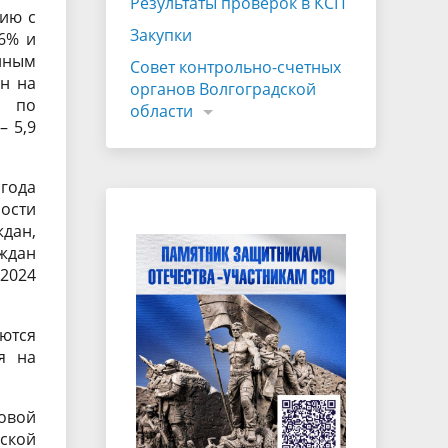
Результаты проверок в КСП
нию с
Закупки
6% и
нным
Совет контрольно-счетных
ан на
органов Волгоградской
и по
области
– 5,9
 года
ности
дан,
ждан
2024
ются
я на
овой
рской