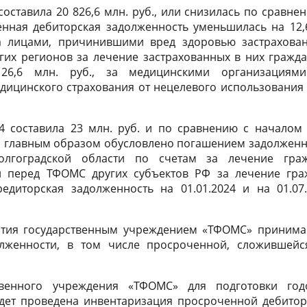
составила 20 826,6 млн. руб., или снизилась по сравне
енная дебиторская задолженность уменьшилась на 12,
 за лицами, причинившими вред здоровью застрахова
угих регионов за лечение застрахованных в них гражд
 26,6 млн. руб., за медицинскими организациям
дицинского страхования от нецелевого использования 
24 составила 23 млн. руб. и по сравнению с началом
что главным образом обусловлено погашением задолжен
лгоградской области по счетам за лечение граж
 и перед ТФОМС других субъектов РФ за лечение гра
едиторская задолженность на 01.01.2024 и на 01.07.
ятия государственным учреждением «ТФОМС» принима
лженности, в том числе просроченной, сложившейс
венного учреждения «ТФОМС» для подготовки год
будет проведена инвентаризация просроченной дебито