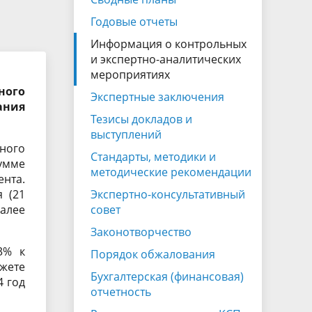
Экспертно-консультативный совет
Годовые отчеты
Законотворчество
Информация о контрольных
Закупки
и экспертно-аналитических
мероприятиях
ганов
ного
Экспертные заключения
ания
Тезисы докладов и
выступлений
ного
Стандарты, методики и
сумме
методические рекомендации
ента.
 (21
Экспертно-консультативный
далее
совет
Законотворчество
3% к
Порядок обжалования
жете
Бухгалтерская (финансовая)
4 год
отчетность