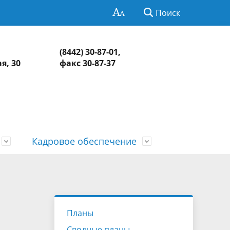
Поиск
(8442) 30-87-01,
я, 30
факс 30-87-37
Кадровое обеспечение
Нормативно-правовая база
Информация о контрольных и
СМИ о КСП
Обзоры и обобщенная информация
экспертно-аналитических
о результатах рассмотрения
едств
Контакты
мероприятиях
обращений и принятых мерах
Планы
Сводные планы