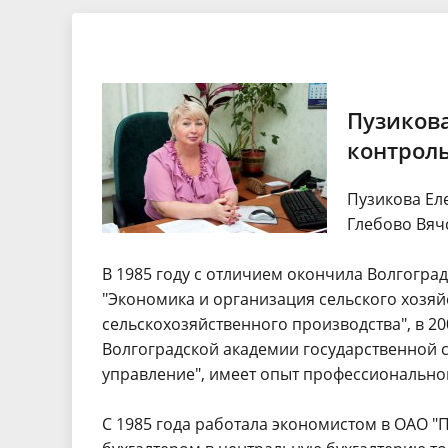
Экспертные заключения
Тезисы 
Порядок обжалования
Бухгалте
отчетнос
Пузикова
контроль
Пузикова Еле
Глебово Вяч
В 1985 году с отличием окончила Волгогра
"Экономика и организация сельского хозяй
сельскохозяйственного производства", в 2
Волгоградской академии государственной 
управление", имеет опыт профессиональной
С 1985 года работала экономистом в ОАО "