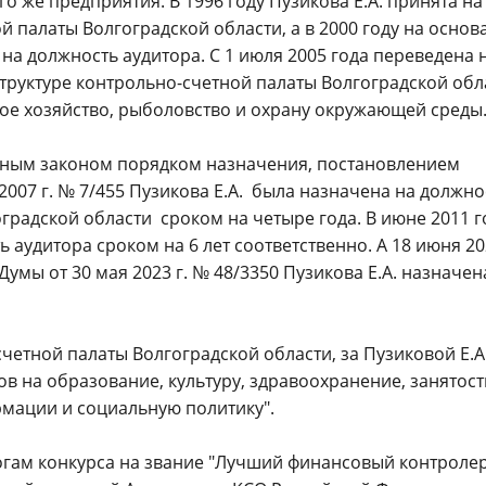
о же предприятия. В 1996 году Пузикова Е.А. принята на
 палаты Волгоградской области, а в 2000 году на основ
а должность аудитора. С 1 июля 2005 года переведена 
труктуре контрольно-счетной палаты Волгоградской обл
ое хозяйство, рыболовство и охрану окружающей среды
ленным законом порядком назначения, постановлением
007 г. № 7/455 Пузикова Е.А. была назначена на должно
градской области сроком на четыре года. В июне 2011 г
 аудитора сроком на 6 лет соответственно. А 18 июня 202
мы от 30 мая 2023 г. № 48/3350 Пузикова Е.А. назначен
четной палаты Волгоградской области, за Пузиковой Е.А
в на образование, культуру, здравоохранение, занятост
рмации и социальную политику".
тогам конкурса на звание "Лучший финансовый контроле