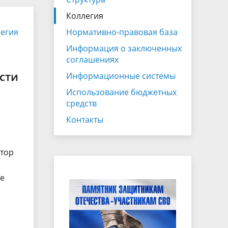
Экспертно-консультативный совет
Коллегия
Законотворчество
егия
Нормативно-правовая база
Закупки
Информация о заключенных
соглашениях
ганов
сти
Информационные системы
Использование бюджетных
е
средств
Контакты
атор
ое