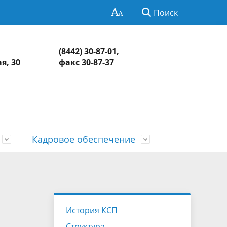
Поиск
(8442) 30-87-01,
я, 30
факс 30-87-37
Кадровое обеспечение
Нормативно-правовая база
Информация о контрольных и
СМИ о КСП
Обзоры и обобщенная информация
экспертно-аналитических
о результатах рассмотрения
едств
Контакты
мероприятиях
обращений и принятых мерах
История КСП
Структура