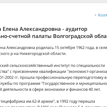
докладов и выступлений
Стандарты, методики и
методические рекомендации
Колл
рская (финансовая)
Результаты проверок в КСП
ть
 Елена Александровна - аудитор
Совет контрольно-счетных ор
но-счетной палаты Волгоградской обла
Волгоградской области
на Александровна родилась 15 октября 1962 года, в сел
ского р-на Нижегородской области.
дский сельскохозяйственный институт по специальности
ства" с присвоением квалификации "экономист-организ
001-2002 гг. прошла профессиональную переподготовку в
службы по программе "Государственное и муниципальн
 деятельности в сфере экономики и финансов 40 лет.
Птицефабрика им.62-й армии", в 1992 году перешла