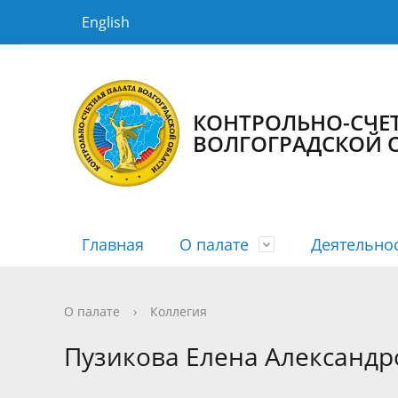
English
КОНТРОЛЬНО-СЧЕ
ВОЛГОГРАДСКОЙ 
Главная
О палате
Деятельно
История КСП
Планы
Новости
Порядок рассмотрения
Государственная гражданская служба
Структур
Сводные
Медиага
График 
Противо
О палате
›
Коллегия
Информация о заключенных
Информа
Пузикова Елена Александр
соглашениях