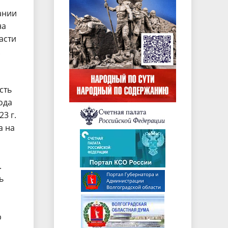
ании
на
асти
.
сть
ода
3 г.
а на
.
ь
р