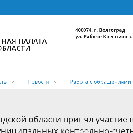
400074, г. Волгоград,
ул. Рабоче-Крестьянска
ТНАЯ ПАЛАТА
ОБЛАСТИ
сть
Новости
Работа с обращениями
а
 планы
лерея
приема
действие коррупции
Коллегия
Годовые отчеты
Видеогалерея
Интернет-приемная
Сведения о доходах
ционные системы
Использование бюджетных ср
адской области принял участие 
униципальных контрольно-счет