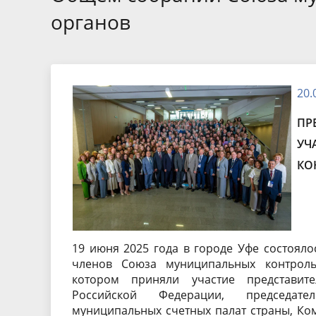
Экспертные заключения
Тезисы 
органов
Порядок обжалования
Бухгалте
отчетнос
20.
ПР
УЧ
КО
19 июня 2025 года в городе Уфе состояло
членов Союза муниципальных контроль
котором приняли участие представи
Российской Федерации, председат
муниципальных счетных палат страны, Ком