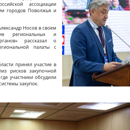
оссийской ассоциации
ции городов Поволжья и
Александр Носов в своем
вие региональных и
органов» рассказал о
егиональной палаты с
ласти принял участие в
лиз рисков закупочной
где участники обсудили
системы закупок.