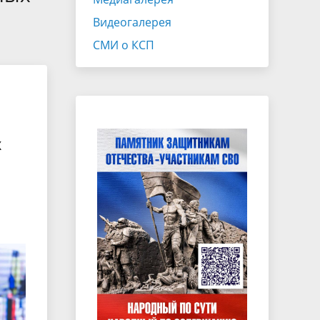
Экспертно-консультативный совет
Видеогалерея
Законотворчество
СМИ о КСП
Закупки
ганов
Х