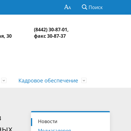
Поиск
(8442) 30-87-01,
я, 30
факс 30-87-37
Кадровое обеспечение
Нормативно-правовая база
Информация о контрольных и
СМИ о КСП
Обзоры и обобщенная информация
экспертно-аналитических
о результатах рассмотрения
едств
Контакты
в
мероприятиях
обращений и принятых мерах
Новости
ных
Медиагалерея