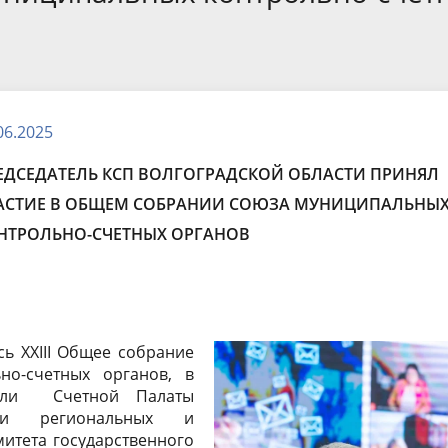
докладов и выступлений
Стандарты, методики и
методические рекомендации
рская (финансовая)
Результаты проверок в КСП
ть
Совет контрольно-счетных ор
06.2025
Волгоградской области
ЕДСЕДАТЕЛЬ КСП ВОЛГОГРАДСКОЙ ОБЛАСТИ ПРИНЯЛ
АСТИЕ В ОБЩЕМ СОБРАНИИ СОЮЗА МУНИЦИПАЛЬНЫ
НТРОЛЬНО-СЧЕТНЫХ ОРГАНОВ
сь XXIII Общее собрание
но-счетных органов, в
тели Счетной Палаты
ели региональных и
итета государственного