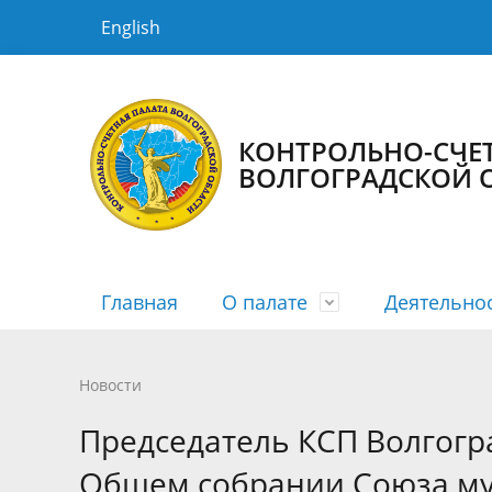
English
КОНТРОЛЬНО-СЧЕ
ВОЛГОГРАДСКОЙ 
Главная
О палате
Деятельно
История КСП
Планы
Новости
Порядок рассмотрения
Государственная гражданская служба
Структур
Сводные
Медиага
График 
Противо
Новости
Информация о заключенных
Информа
Председатель КСП Волгогр
соглашениях
Общем собрании Союза м