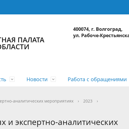
400074, г. Волгоград,
ул. Рабоче-Крестьянска
НАЯ ПАЛАТА
ОБЛАСТИ
сть
Новости
Работа с обращениями
а
 планы
лерея
приема
действие коррупции
Коллегия
Годовые отчеты
Видеогалерея
Интернет-приемная
Сведения о доходах
пертно-аналитических мероприятиях
›
2023
›
ционные системы
Использование бюджетных ср
х и экспертно-аналитических