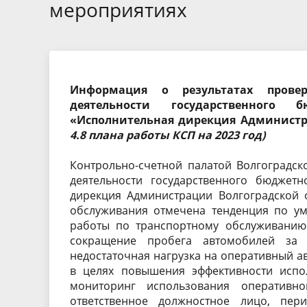
Экспертные заключения
Тезисы 
мероприятиях
Порядок обжалования
Бухгалте
отчетнос
Информация о результатах провер
деятельности государственного 
«Исполнительная дирекция Администра
4.8 плана работы КСП на 2023 год)
Контрольно-счетной палатой Волгоградск
деятельности государственного бюджетн
дирекция Администрации Волгоградской 
обслуживания отмечена тенденция по ум
работы по транспортному обслуживанию
сокращение пробега автомобилей за 
недостаточная нагрузка на оперативный 
в целях повышения эффективности испо
мониторинг использования оперативно
ответственное должностное лицо, пер