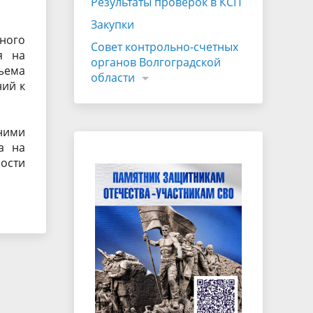
Результаты проверок в КСП
Закупки
ного
Совет контрольно-счетных
я на
органов Волгоградской
ъема
области
ний к
ними
а на
ости