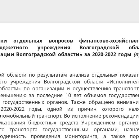
докладов и выступлений
Стандарты, методики и
методические рекомендации
рская (финансовая)
Результаты проверок в КСП
ть
Совет контрольно-счетных ор
ки отдельных вопросов финансово-хозяйстве
бюджетного учреждения Волгоградской обл
Волгоградской области
ции Волгоградской области» за 2020-2022 годы
(п
ой области по результатам анализа отдельных показа
ого учреждения Волгоградской области «Исполнител
области» по организации и осуществлению транспорт
еньшению за последние 10 лет объемов государстве
 государственных органов. Также обращено внимани
2020-2022 годы, одной из причин которого явля
автомобильный транспорт. Во исполнение рекомендаци
льзования бюджетных средств Учреждением организ
го транспорта государственными органами, назна
иодичность проведения мониторинга, а также пор