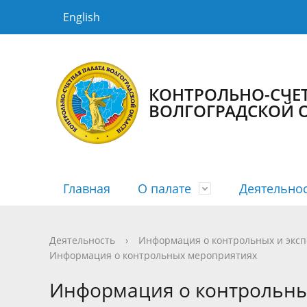
English
КОНТРОЛЬНО-СЧЕТ
ВОЛГОГРАДСКОЙ 
Главная
О палате
Деятельно
История КСП
Планы
Новости
Порядок рассмотрения
Государственная гражданская служба
Структур
Сводные
Медиага
График 
Противо
Деятельность
›
Информация о контрольных и экс
Информация о контрольных мероприятиях
Информация о заключенных
Информа
Информация о контрольны
соглашениях