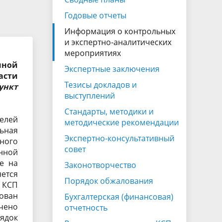
Экспертно-консультативный совет
Годовые отчеты
Законотворчество
Информация о контрольных
Закупки
и экспертно-аналитических
мероприятиях
ганов
нной
Экспертные заключения
асти
Тезисы докладов и
ункт
выступлений
Стандарты, методики и
телей
методические рекомендации
ьная
Экспертно-консультативный
ного
совет
нной
е на
Законотворчество
ется
Порядок обжалования
и КСП
ован
Бухгалтерская (финансовая)
чено
отчетность
ядок