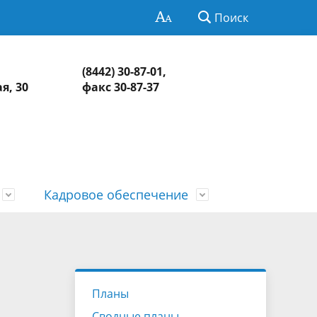
Поиск
(8442) 30-87-01,
я, 30
факс 30-87-37
Кадровое обеспечение
Нормативно-правовая база
Информация о контрольных и
СМИ о КСП
Обзоры и обобщенная информация
экспертно-аналитических
о результатах рассмотрения
едств
Контакты
мероприятиях
обращений и принятых мерах
Планы
Сводные планы