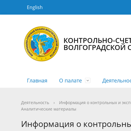
English
КОНТРОЛЬНО-СЧЕ
ВОЛГОГРАДСКОЙ 
Главная
О палате
Деятельно
История КСП
Планы
Новости
Порядок рассмотрения
Государственная гражданская служба
Структур
Сводные
Медиага
График 
Противо
Деятельность
›
Информация о контрольных и экс
Аналитические материалы
Информация о заключенных
Информа
Информация о контрольны
соглашениях