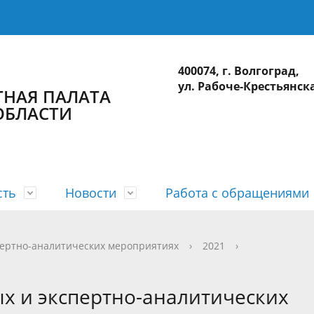
400074, г. Волгоград,
ул. Рабоче-Крестьянска
ТНАЯ ПАЛАТА
ОБЛАСТИ
сть
Новости
Работа с обращениями
а
 планы
лерея
приема
действие коррупции
Коллегия
Годовые отчеты
Видеогалерея
Интернет-приемная
Сведения о доходах
пертно-аналитических мероприятиях
›
2021
›
ционные системы
Использование бюджетных ср
х и экспертно-аналитических