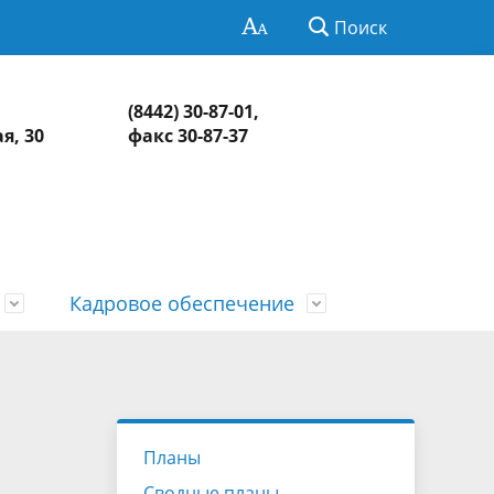
Поиск
(8442) 30-87-01,
я, 30
факс 30-87-37
Кадровое обеспечение
Нормативно-правовая база
Информация о контрольных и
СМИ о КСП
Обзоры и обобщенная информация
экспертно-аналитических
о результатах рассмотрения
едств
Контакты
мероприятиях
обращений и принятых мерах
Планы
Сводные планы